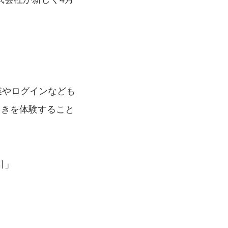
業やログインなども
引きを体験すること
引
」