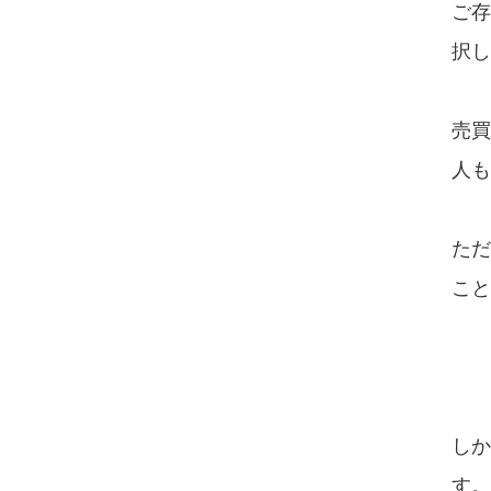
ご存
択し
売買
人も
ただ
こと
しか
す。