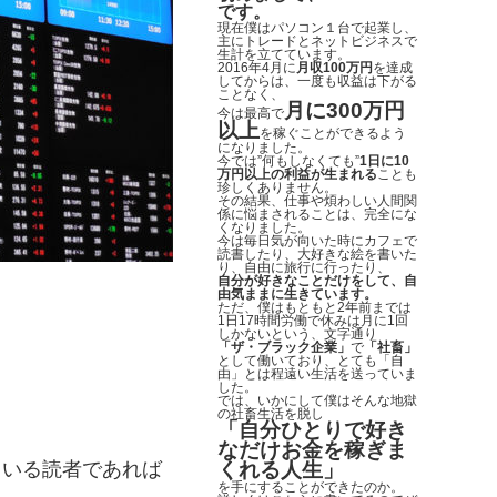
です。
現在僕はパソコン１台で起業し、
主にトレードとネットビジネスで
生計を立てています。
2016年4月に
月収100万円
を達成
してからは、一度も収益は下がる
ことなく、
月に300万円
今は最高で
以上
を稼ぐことができるよう
になりました。
今では”何もしなくても”
1日に10
万円以上の利益が生まれる
ことも
珍しくありません。
その結果、仕事や煩わしい人間関
係に悩まされることは、完全にな
くなりました。
今は毎日気が向いた時にカフェで
読書したり、大好きな絵を書いた
り、自由に旅行に行ったり、
自分が好きなことだけをして、自
由気ままに生きています。
ただ、僕はもともと2年前までは
1日17時間労働で休みは月に1回
しかないという、文字通り
「ザ・ブラック企業」
で
「社畜」
として働いており、とても「自
由」とは程遠い生活を送っていま
した。
では、いかにして僕はそんな地獄
の社畜生活を脱し
「自分ひとりで好き
なだけお金を稼ぎま
ている読者であれば
くれる人生」
を手にすることができたのか。