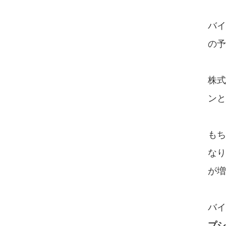
バイ
の予
株式
ンと
もち
なり
が増
バイ
プシ