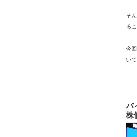
そん
るこ
今回
いて
バ
株