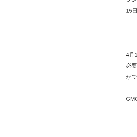
15
4月
必要
がで
GM