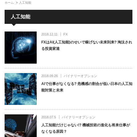
ホーム
人工知能
人工知能
2018.12.11
FX
FXはAI(人工知能)のせいで稼げない未来到来? 淘汰され
る投資家達
2018.09.26
バイナリーオプション
AIで仕事がなくなる? 危機感の割合が低い日本の人工知
能対策と未来
2018.07.5
バイナリーオプション
人工知能だけじゃない!? 機械技術の進化も将来仕事が
なくなる原因？