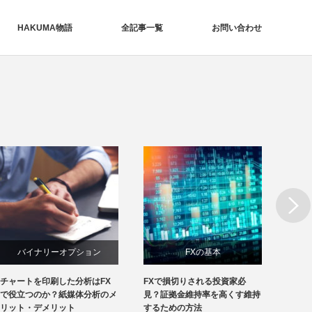
HAKUMA物語
全記事一覧
お問い合わせ
Next
バイナリーオプション
FXの基本
チャートを印刷した分析はFX
FXで損切りされる投資家必
FXで
で役立つのか？紙媒体分析のメ
見？証拠金維持率を高くす維持
損益管
リット・デメリット
するための方法
とは？