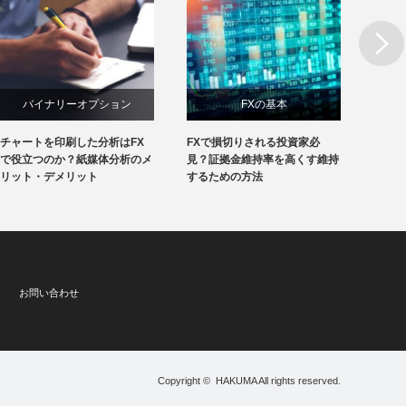
Next
バイナリーオプション
FXの基本
チャートを印刷した分析はFX
FXで損切りされる投資家必
FXで
で役立つのか？紙媒体分析のメ
見？証拠金維持率を高くす維持
損益管
リット・デメリット
するための方法
とは？
お問い合わせ
Copyright ©
HAKUMA
All rights reserved.